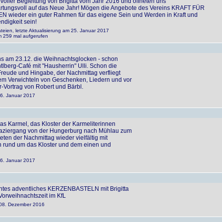
evoller Begleitung von Brigitta vom Jahr 2016 und öffneten uns
rtungsvoll auf das Neue Jahr! Mögen die Angebote des Vereins KRAFT FÜR
N wieder ein guter Rahmen für das eigene Sein und Werden in Kraft und
ndigkeit sein!
teien, letzte Aktualisierung am 25. Januar 2017
 259 mal aufgerufen
ns am 23.12. die Weihnachtsglocken - schon
lberg-Café mit "Hausherrin" Ulli. Schon die
 Freude und Hingabe, der Nachmittag verfliegt
em Verwichteln von Geschenken, Liedern und vor
-Vortrag von Robert und Bärbl.
06. Januar 2017
as Karmel, das Kloster der Karmeliterinnen
ziergang von der Hungerburg nach Mühlau zum
eten der Nachmittag wieder vielfältig mit
en rund um das Kloster und dem einen und
06. Januar 2017
ntes adventliches KERZENBASTELN mit Brigitta
Vorweihnachtszeit im KfL
m 08. Dezember 2016