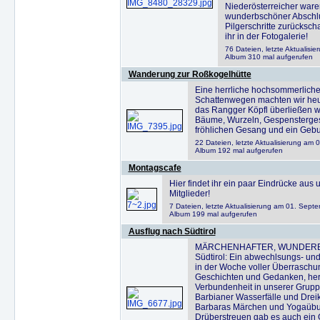
Niederösterreicher war
wunderbschöner Abschlus
Pilgerschritte zurücksch
ihr in der Fotogalerie!
76 Dateien, letzte Aktualisi
Album 310 mal aufgerufen
Wanderung zur Roßkogelhütte
Eine herrliche hochsommerliche
Schattenwegen machten wir heut
das Rangger Köpfl überließen wir
Bäume, Wurzeln, Gespensterges
fröhlichen Gesang und ein Gebu
22 Dateien, letzte Aktualisierung am
Album 192 mal aufgerufen
Montagscafe
Hier findet ihr ein paar Eindrücke au
Mitglieder!
7 Dateien, letzte Aktualisierung am 01. Sept
Album 199 mal aufgerufen
Ausflug nach Südtirol
MÄRCHENHAFTER, WUNDERBARE
Südtirol: Ein abwechlsungs- un
in der Woche voller Überraschu
Geschichten und Gedanken, herr
Verbundenheit in unserer Gruppe
Barbianer Wasserfälle und Dreik
Barbaras Märchen und Yogaübu
Drüberstreuen gab es auch ein 