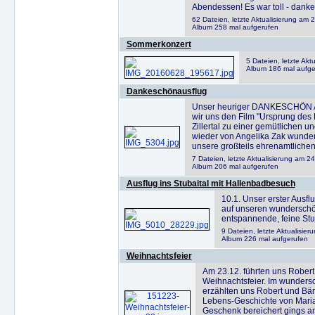
Abendessen! Es war toll - dank
62 Dateien, letzte Aktualisierung am 2
Album 258 mal aufgerufen
Sommerkonzert
5 Dateien, letzte Akt
Album 186 mal aufge
Dankeschönausflug
Unser heuriger DANKESCHÖN A
wir uns den Film "Ursprung des
Zillertal zu einer gemütlichen u
wieder von Angelika Zak wun
unsere großteils ehrenamtlichen 
7 Dateien, letzte Aktualisierung am 2
Album 206 mal aufgerufen
Ausflug ins Stubaital mit Hallenbadbesuch
10.1. Unser erster Ausfl
auf unseren wunderschö
entspannende, feine Stu
9 Dateien, letzte Aktualisie
Album 226 mal aufgerufen
Weihnachtsfeier
Am 23.12. führten uns Robert,
Weihnachtsfeier. Im wunders
erzählten uns Robert und Bär
Lebens-Geschichte von Maria
Geschenk bereichert gings a