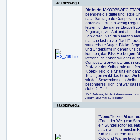
Jakobsweg 1
Die letzte JAKOOBSWEG-ETAPPE 
beendete die dritte und letzte 
nach Santiago de Compostela un
Anreisetag mit ein wenig Regen
letzten für die ganze Etappe!) z
Pilgertage, viel Auf und ab in 
Schwitzen. Natürlich mehr Mensch
manche fast zu viel *lächl*, lecker
wunderbare Augen-Blicke, Bege
und Unterkünfte in denen uns da
konnten, das Risk-Herbergen-Ab
letztendlich haben wir aber auc
Compostela erwartete uns in ers
Platz vor der Kathedrale und fr
Klöppl-Heidi die für uns ein ga
Tüchtigen winkt das Glück: Wir 
wir das Schwenken des Weihrauc
besonderes Highlight war das Hi
siehe 2. Teil!
157 Dateien, letzte Aktualisierung a
Album 353 mal aufgerufen
Jakobsweg 2
"Meine" letzte Pilgergru
(Ende der Welt) von San
ein wunderschönes, ents
auch, weil die meisten B
Kräfte bescherte, und d
Gold und Wärme tauchte.