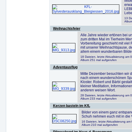
lieb
erwa
LEBE
Lebe
13 Da
Album
Weihnachtsfeier
Alle Jahre wieder ertönen bei u
zum dritten Mal im Tierheim Ment
Vorbereitung geschieht mit viel
mit unserer Weihnachtsjause, d
allem einem wunderbaren Bilder
18 Dateien, letzte Aktualisierung am 
Album 251 mal aufgerufen
Adventausflug
Mitte Dezember besuchten wir d
nach einem wunderschönen Spa
Kloster. Robert und Bärbl gestalt
kleiner Meditation, Information
anderen weisen Wort.
28 Dateien, letzte Aktualisierung am 
Album 233 mal aufgerufen
Kerzen basteln im KfL
Bilder von einem ganz entspan
Schuh nehmen euch mit in die 
16 Dateien, letzte Aktualisierung a
Album 210 mal aufgerufen