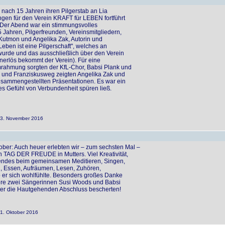
nach 15 Jahren ihren Pilgerstab an Lia
gen für den Verein KRAFT für LEBEN fortführt
. Der Abend war ein stimmungsvolles
Jahren, Pilgerfreunden, Vereinsmitgliedern,
Kutmon und Angelika Zak, Autorin und
Leben ist eine Pilgerschaft", welches an
wurde und das ausschließlich über den Verein
erlös bekommt der Verein). Für eine
ahmung sorgten der KfL-Chor, Babsi Plank und
 und Franziskusweg zeigten Angelika Zak und
zusammengestellten Präsentationen. Es war ein
es Gefühl von Verbundenheit spüren ließ.
 03. November 2016
r: Auch heuer erlebten wir – zum sechsten Mal –
TAG DER FREUDE in Mutters. Viel Kreativität,
rendes beim gemeinsamen Meditieren, Singen,
, Essen, Aufräumen, Lesen, Zuhören,
o er sich wohlfühlte. Besonders großes Danke
ere zwei Sängerinnen Susi Woods und Babsi
nter die Hautgehenden Abschluss bescherten!
21. Oktober 2016