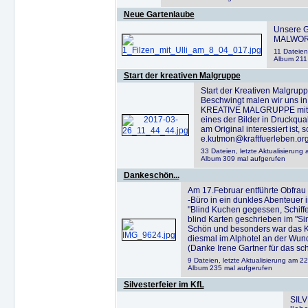
Neue Gartenlaube
Unsere G
MALWORKS
11 Dateien,
Album 211
Start der kreativen Malgruppe
Start der Kreativen Malgrup
Beschwingt malen wir uns in 
KREATIVE MALGRUPPE mit Kar
eines der Bilder in Druckqual
am Original interessiert ist, 
e.kutmon@kraftfuerleben.org
33 Dateien, letzte Aktualisierung
Album 309 mal aufgerufen
Dankeschön...
Am 17.Februar entführte Obfrau 
-Büro in ein dunkles Abenteuer 
"Blind Kuchen gegessen, Schiffe
blind Karten geschrieben im "Si
Schön und besonders war das K
diesmal im Alphotel an der Wund
(Danke Irene Gartner für das sc
9 Dateien, letzte Aktualisierung am 2
Album 235 mal aufgerufen
Silvesterfeier im KfL
SILV