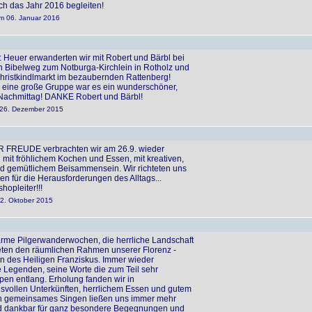
h das Jahr 2016 begleiten!
 am 06. Januar 2016
er erwanderten wir mit Robert und Bärbl bei
 Bibelweg zum Notburga-Kirchlein in Rotholz und
ristkindlmarkt im bezaubernden Rattenberg!
e eine große Gruppe war es ein wunderschöner,
 Nachmittag! DANKE Robert und Bärbl!
m 26. Dezember 2015
ER FREUDE verbrachten wir am 26.9. wieder
it fröhlichem Kochen und Essen, mit kreativen,
d gemütlichem Beisammensein. Wir richteten uns
en für die Herausforderungen des Alltags...
opleiter!!!
22. Oktober 2015
me Pilgerwanderwochen, die herrliche Landschaft
eten den räumlichen Rahmen unserer Florenz -
en des Heiligen Franziskus. Immer wieder
e Legenden, seine Worte die zum Teil sehr
pen entlang. Erholung fanden wir in
vollen Unterkünften, herrlichem Essen und gutem
uch gemeinsames Singen ließen uns immer mehr
 dankbar für ganz besondere Begegnungen und