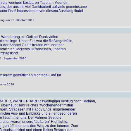
en die wenigen kostbaren Tage am Meer ein
s, der uns mit viel Dankbarkeit auf viele gemeinsame
auen lässt! Impressionen von diesem Ausklang findet
erung am 21. Oktober 2016
 Wanderung mit Gott sei Dank vielen
e mit Inge. Unser Ziel war die Roßkogelhütte,
 der Sonne! Zu elft freuten wir uns über
chichten, leckeres Hüttenessen, unseren
rtstagskind.
 01. September 2016
s unserem gemütlichen Montags-Café für
ember 2016
R, WANDERBARER zweitägiger Ausflug nach Barbian,
d überhaupt sehr reiches "Wochenende" mitten
ngen, Strapazen mit Happy Ends, inspirierender
licher Aus- und Einblicke und einer besonderen
 liegt hinter uns. Der Vahrner See, die
irchen waren unsere "äußeren" Highlights,
ngen öffneten uns den Weg zu den inneren. Zum
Geburtstagskind und einen lieben Besuch zum