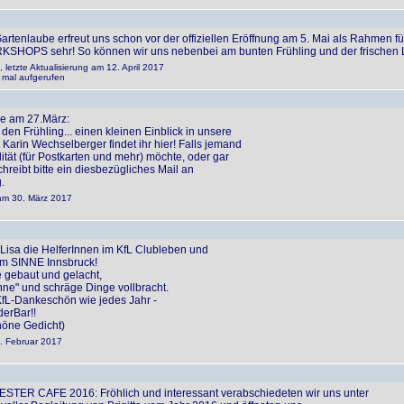
artenlaube erfreut uns schon vor der offiziellen Eröffnung am 5. Mai als Rahmen 
HOPS sehr! So können wir uns nebenbei am bunten Frühling und der frischen Lu
 letzte Aktualisierung am 12. April 2017
 mal aufgerufen
pe am 27.März:
den Frühling... einen kleinen Einblick in unsere
in Wechselberger findet ihr hier! Falls jemand
ität (für Postkarten und mehr) möchte, oder gar
schreibt bitte ein diesbezügliches Mail an
.
 am 30. März 2017
Lisa die HelferInnen im KfL Clubleben und
im SINNE Innsbruck!
 gebaut und gelacht,
nne" und schräge Dinge vollbracht.
fL-Dankeschön wie jedes Jahr -
erBar!!
höne Gedicht)
2. Februar 2017
ESTER CAFE 2016: Fröhlich und interessant verabschiedeten wir uns unter