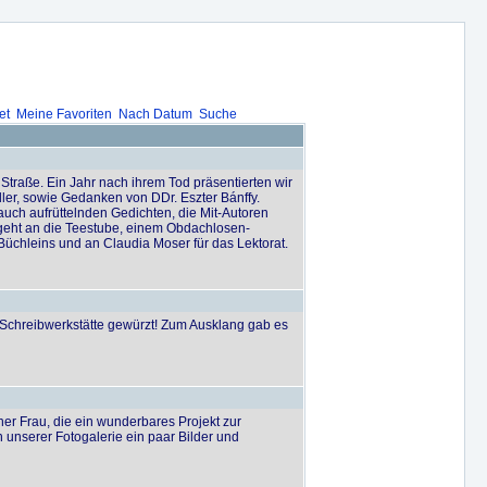
et
Meine Favoriten
Nach Datum
Suche
 Straße. Ein Jahr nach ihrem Tod präsentierten wir
ler, sowie Gedanken von DDr. Eszter Bánffy.
uch aufrüttelnden Gedichten, die Mit-Autoren
s geht an die Teestube, einem Obdachlosen-
Büchleins und an Claudia Moser für das Lektorat.
Schreibwerkstätte gewürzt! Zum Ausklang gab es
Frau, die ein wunderbares Projekt zur
n unserer Fotogalerie ein paar Bilder und