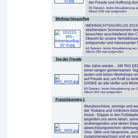
der Freude und Hoffnung durc
30 Dateien, letzte Aktualisierung
Album 228 mal aufgerufen
Weihnachtsausflug
WEIHNACHTSAUSFLUG 2015: Heu
strahlendem Sonnenschein den
besuchten anschließend den Ch
Obwohl für unsere Verhältniss
entspannter und interessanter
44 Dateien, letzte Aktualisierung a
Album 290 mal aufgerufen
Tag der Freude
Alle Jahre wieder.... AM TAG D
einen langen gemeinsamen Tag m
lauten und leisen Workshops un
auf Freude aus, um Kraft zu tank
DANKE an alle Helfer und Worksh
60 Dateien, letzte Aktualisierung am 
Album 302 mal aufgerufen
Franziskusweg 1
Wunderschöne, sonnige und war
der Toskana und Umbriens bild
Assisi - Etappe in den Fußstapf
begleiten uns seine Ideen, sein
anstrengenden und steilen Etap
abwechslungsreichen stimmungs
Vino. Stille und Gespräche, a
zusammenwachsen und wir sind