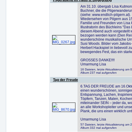
Pilgerabend im Haus d. Begegnung
Am 31.10. übergab Lisa Kutmon 
Buchner, die die Pilgerwanderun
(siehe: www.endlich-pilgern.at)
Wiedersehen von Pilgern aus 15 
Familie und Freunden von Lisa 
Illustratorin des Büchleins "Das 
diesem Abend auch vorgestellt 
bezogen werden kann (Den Rein
wunderschöne musikalische Umr
Susi Woods. Bilder vom Jakobs-
Herbert Hackspiel in liebevoll 
bewegendes Fest, das ein stark
GROSSES DANKE!!!!
Umarmung Lisa
16 Dateien, letzte Aktualisierung am
Album 237 mal aufgerufen
Tag der Freude
6.TAG DER FREUDE am 16.Oktobe
einen wunderschönen, sonnigen 
Entspannung, Lachen, Inspirie
Töpfern, Tanzen, Malen, Kochen
miteinander SEIN – jeder da, w
an alle Workshopleiter und uns
Plank, die uns einen wirklich u
Umarmung Lisa
57 Dateien, letzte Aktualisierung am 
Album 332 mal aufgerufen