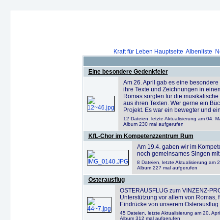
Kraft für Leben Hauptseite
Albenliste
N
Eine besondere Gedenkfeier
Am 26. April gab es eine besondere F
ihre Texte und Zeichnungen in einem
Romas sorgten für die musikalische
aus ihren Texten. Wer gerne ein Büc
Projekt. Es war ein bewegter und ei
12 Dateien, letzte Aktualisierung am 04. M
Album 230 mal aufgerufen
KfL-Chor im Kompetenzzentrum Rum
Am 19.4. gaben wir im Kompete
noch gemeinsames Singen mit 
8 Dateien, letzte Aktualisierung am 2
Album 227 mal aufgerufen
Osterausflug
OSTERAUSFLUG zum VINZENZ-PROJEKT:
Unterstützung vor allem von Romas, fü
Eindrücke von unserem Osterausflug u
45 Dateien, letzte Aktualisierung am 20. Apr
Album 312 mal aufgerufen