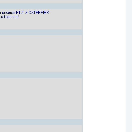
für unseren FILZ- & OSTEREIER-
ft stärken!