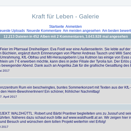
Kraft für Leben - Galerie
Startseite
Anmelden
eueste Uploads
Neueste Kommentare
Am meisten angesehen
Am besten bewert
12.213
Dateien in
452
Alben mit
2
Kommentaren,
3.643.928
mal angesehen
eier im Pfarrsaal Dreiheiligen: Eva Foidl war eine Außenseiterin. Sie lebte auf der
 Büchlein, ergänzt durch Erinnerungen von Pfarrer Andreas Tausch und Willi Sand
 Umrahmung, KfL-Obfrau und Mit-Herausgeberin Lisa Kutmon las einige von Evas a
hlein um 7 € erwerben möchte, kann dies in jeder Filiale der Tyrolia tun. Der Erlö
n bewegender Abend. Dank auch an Angelika Zak für die grafische Gesatltung des 
ai 2017
nzzentrum Rum ein beschwingtes, buntes Sommerkonzert mit Texten aus der KfL-
den Heim-BewohnerInnen! Ein schöner, fröhlicher Nachmittag!
7. April 2017
 WALDHÜTTL: Robert und Bärbl Prantner begleiteten uns zu Jussuf und seiner 
hrten. Näheres dazu schaut euch bitte auf www.waldhuettl.at an. Wir zeigen hier i
nd Besuch und wünschen dem tollen Projekt weiterhin viel Erfolg!
il 2017