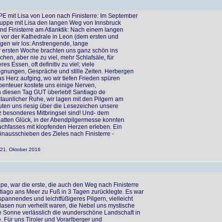
mit Lisa von Leon nach Finisterre: Im September
Gruppe mit Lisa den langen Weg von Innsbruck
d Finisterre am Atlanktik: Nach einem langen
 vor der Kathedrale in Leon (dem ersten und
ogen wir los: Anstrengende, lange
der ersten Woche brachten uns ganz schön ins
en, aber nie zu viel, mehr Schlafsäle, für
es Essen, oft definitiv zu viel; viele
gnungen, Gespräche und stille Zeiten. Herbergen
s Herz aufging, wo wir tiefen Frieden spüren
enteuer kostete uns einige Nerven,
h diesen Tag GUT überlebt! Santiago de
taunlicher Ruhe, wir lagen mit den Pilgern am
euten uns riesig über die Lesezeichen unsere
nz besonderes Mitbringsel sind! Und- dem
hatten Glück, in der Abendpilgermesse konnten
hfasses mit klopfenden Herzen erleben. Ein
nausschieben des Zieles nach Finisterre -
m 21. Oktober 2016
ppe, war die erste, die auch den Weg nach Finisterre
tiago ans Meer zu Fuß in 3 Tagen zurücklegte. Es war
pannendes und leichtfüßigeres Pilgern, vielleicht
lasen nun verheilt waren, die Nebel uns mystische
ie Sonne verlässlich die wunderschöne Landschaft in
 Für uns Tiroler und Vorarlberger und