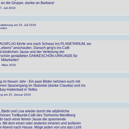
e an die Gruppe, danke an Barbara!
7. Juli 2016
ualisierung am 15. Juli 2016
rufen
USFLUG führte uns nach Schwaz ins PLANETARIUM, wo
 Lebens" anschauten. Danach ging's ins Café
nd köstlichen Jause und der Verteilung der
derschön gestalteten DANKESCHÖN-URKUNDE für
Mitarbeiter!
4. März 2016
ug im Neuen Jahr - Ein paar Bilder nehmen euch mit
nen Spaziergang im Stubeital (danke Claudia) und ins
bay-Hallenbad in Telfes.
rung am 15. Januar 2016
 Bärbl und Lisa wieder durch die alljährliche
chönen Treffpunkt-Café des Tierheims Mentlberg
bl nach einer feinen Jause die spannende
. Mit dem einen oder anderen inneren und äußeren
m Abend nach Hause. Möge jeden von uns das Licht